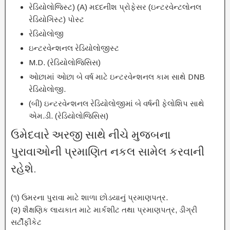
રેડિયોલોજિસ્ટ) (A) મદદનીશ પ્રોફેસર (ઇન્ટરવેન્ટલોનલ
રેડિયોગિસ્ટ) પોસ્ટ
રેડિયોલોજી
ઇન્ટરવેન્શનલ રેડિયોલોજીસ્ટ
M.D. (રેડિયોલોજિસિસ)
ઓછામાં ઓછા બે વર્ષ માટે ઇન્ટરવેન્શનલ કામ સાથે DNB
રેડિયોલોજી.
(બી) ઇન્ટરવેન્શનલ રેડિયોલોજીમાં બે વર્ષની ફેલોશિપ સાથે
એમ.ડી. (રેડિયોલોજિસિસ)
ઉમેદવારે અરજી સાથે નીચે મુજબના
પુરાવાઓની પ્રમાણિત નકલ સામેલ કરવાની
રહેશે.
(૧) ઉમરના પુરાવા માટે શાળા છોડયાનું પ્રમાણપત્ર.
(૨) શૈક્ષણિક લાયકાત માટે માર્કશીટ તથા પ્રમાણપત્ર, ડીગ્રી
સર્ટીફીકેટ