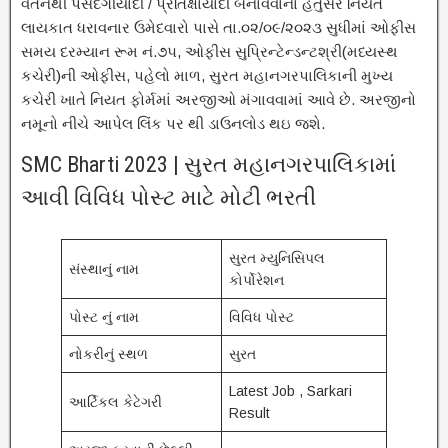
વેતનથી પસંદગીયાદી / પ્રતિક્ષાયાદી બનાવવાના હેતુસર નિયત
લાયકાત ધરાવનાર ઉમેદવારો પાસે તા.૦૨/૦૯/૨૦૨૩ સુધીમાં ઓફીસ
સમય દરમ્યાન રૂમ નં.૭૫, ઓફીસ સુપ્રિન્ટેન્ડન્ટશ્રી(મધ્યસ્થ
કચેરી)ની ઓફીસ, પહેલો માળ, સુરત મહાનગરપાલિકાની મુખ્ય
કચેરી ખાતે નિયત ફોર્મમાં અરજીઓ મંગાવવામાં આવે છે. અરજીનો
નમૂનો નીચે આપેલ લિંક પર થી ડાઉનલોડ થઇ જશે.
SMC Bharti 2023 | સુરત મહાનગરપાલિકામાં
આવી વિવિધ પોસ્ટ માટે મોટી ભરતી
સુરત મ્યુનિસિપલ
સંસ્થાનું નામ
કોર્પોરેશન
પોસ્ટ નું નામ
વિવિધ પોસ્ટ
નોકરીનું સ્થળ
સુરત
Latest Job , Sarkari
આર્ટિકલ કેટેગરી
Result