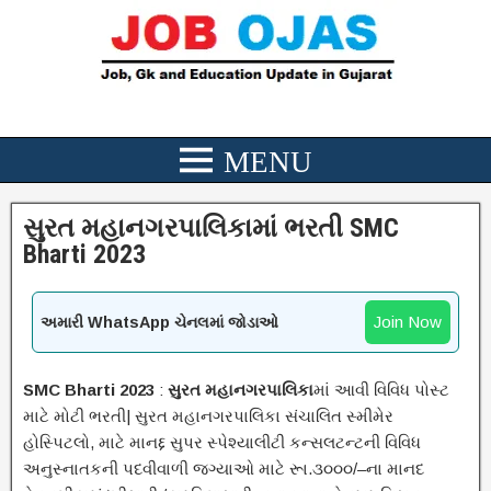
સુરત મહાનગરપાલિકામાં ભરતી SMC
Bharti 2023
Join Now
અમારી WhatsApp ચેનલમાં જોડાઓ
SMC Bharti 2023
:
સુરત મહાનગરપાલિકા
માં આવી વિવિધ પોસ્ટ
માટે મોટી ભરતી| સુરત મહાનગરપાલિકા સંચાલિત સ્મીમેર
હોસ્પિટલો, માટે માનદ્દ સુપર સ્પેશ્યાલીટી કન્સલટન્ટની વિવિધ
અનુસ્નાતકની પદવીવાળી જગ્યાઓ માટે રૂા.૩૦૦૦/–ના માનદ