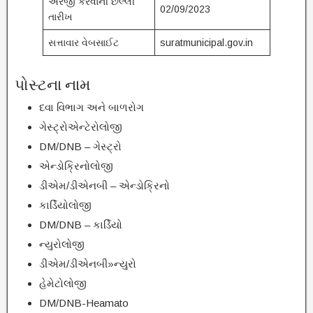
અરજી કરવાની છેલ્લી
02/09/2023
તારીખ
સત્તાવાર વેબસાઈટ
suratmunicipal.gov.in
પોસ્ટના નામ
દવા વિભાગ અને બાળરોગ
ગેસ્ટ્રોએન્ટેરોલોજી
DM/DNB – ગેસ્ટ્રો
એન્ડોક્રિનોલોજી
ડીએમ/ડીએનબી – એન્ડોક્રિનો
કાર્ડિયોલોજી
DM/DNB – કાર્ડિયો
ન્યુરોલોજી
ડીએમ/ડીએનબી»ન્યુરો
હેમેટોલોજી
DM/DNB-Heamato