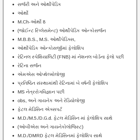
સર્જરી અને ઓર્થોપેડિક
ઓર્થો
M.Ch-ઓર્થો 8
(જોઈન્ટ રિપ્લેસમેન્ટ) ઓર્થોપેડિક ઓન્કોસર્જન
M.B.B.S., M.S. ઓર્થોપેડિક્સ,
ઓર્થોપેડિક ઓન્કોસર્જીમાં ફેલોશિપ
રેટિનલ સ્પેશિયાલિટી (FNB) માં નેશનલ બોર્ડના ફેલો પછી
રેટિના સર્જન
એમએસ ઓપ્થેલ્મોલોજી
પ્રતિષ્ઠિત સંસ્થામાંથી રેટિનામાં બે વર્ષની ફેલોશિપ
MS નેત્રરોગવિજ્ઞાન પછી
obs, અને ગાયનેક અને રેડિયોલોજી
ફેટલ મેડિસિન એક્સપર્ટ
M.D./M.5./D.G.d. ફેટલ મેડિસિન માં ફેલોશિપ સાથે
(ઓબીએસ અને ગાયનેકોલોજિસ્ટ)
M.D./DMRD ફેટલ મેડિસિનમાં ફેલોશિપ સાથે