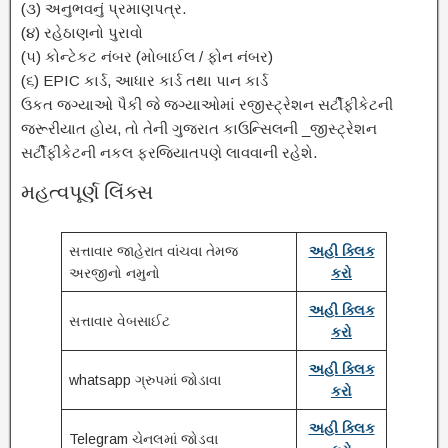
(૩) અનુભવનું પ્રમાણપત્ર.
(૪) રહેઠાણનો પુરાવો
(૫) કોન્ટેકટ નંબર (મોબાઈલ / ફોન નંબર)
(૬) EPIC કાર્ડ, આધાર કાર્ડ તથા પાન કાર્ડ
ઉકત જગ્યાઓ પૈકી જે જગ્યાઓમાં રજીસ્ટ્રેશન સર્ટીફીકેટની
જરૂરીયાત હોય, તો તેની ગુજરાત કાઉન્સિલની _જીસ્ટ્રેશન
સર્ટીફીકેટની નકલ ફરજિયાતપણે લાવવાની રહેશે.
મહત્વપૂર્ણ લિંક્સ
સત્તાવાર જાહેરાત વાંચવા તેમજ
અહી ક્લિક
અરજીનો નમુનો
કરો
અહી ક્લિક
સત્તાવાર વેબસાઈટ
કરો
અહી ક્લિક
whatsapp ગ્રુપમાં જોડાવા
કરો
અહી ક્લિક
Telegram ચેનલમાં જોડવા